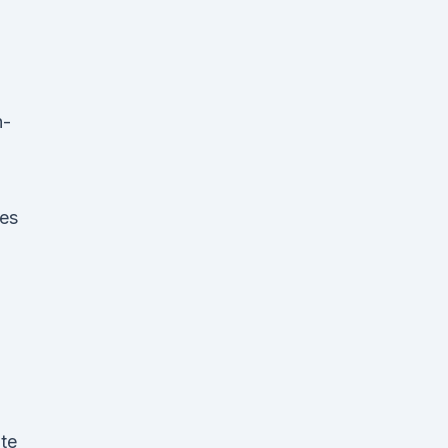
h-
 es
ite