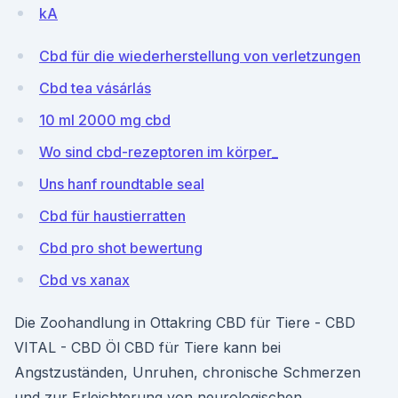
kA
Cbd für die wiederherstellung von verletzungen
Cbd tea vásárlás
10 ml 2000 mg cbd
Wo sind cbd-rezeptoren im körper_
Uns hanf roundtable seal
Cbd für haustierratten
Cbd pro shot bewertung
Cbd vs xanax
Die Zoohandlung in Ottakring CBD für Tiere - CBD
VITAL - CBD Öl CBD für Tiere kann bei
Angstzuständen, Unruhen, chronische Schmerzen
und zur Erleichterung von neurologischen