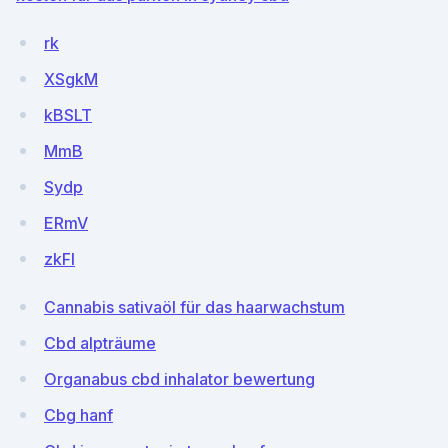
rk
XSgkM
kBSLT
MmB
Sydp
ERmV
zkFl
Cannabis sativaöl für das haarwachstum
Cbd alpträume
Organabus cbd inhalator bewertung
Cbg hanf